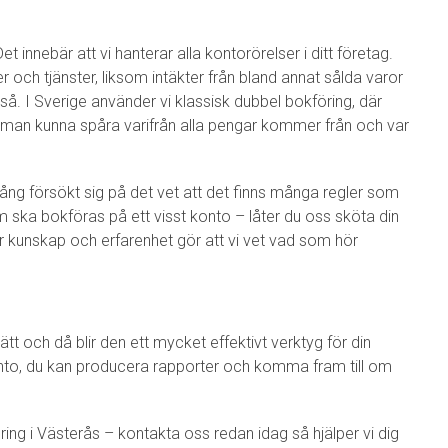
 innebär att vi hanterar alla kontorörelser i ditt företag.
 och tjänster, liksom intäkter från bland annat sålda varor
å. I Sverige använder vi klassisk dubbel bokföring, där
 man kunna spåra varifrån alla pengar kommer från och var
ång försökt sig på det vet att det finns många regler som
m ska bokföras på ett visst konto – låter du oss sköta din
Vår kunskap och erfarenhet gör att vi vet vad som hör
t och då blir den ett mycket effektivt verktyg för din
nto, du kan producera rapporter och komma fram till om
ing i Västerås – kontakta oss redan idag så hjälper vi dig