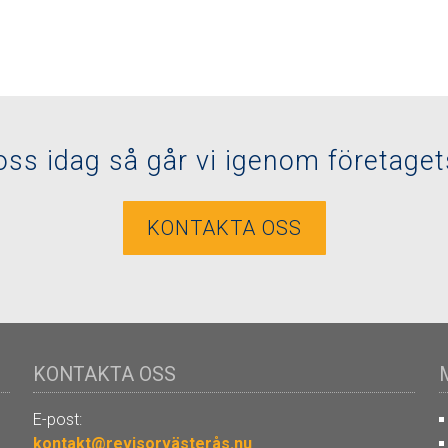
oss idag så går vi igenom företage
KONTAKTA OSS
KONTAKTA OSS
E-post:
kontakt@revisorvästerås.nu