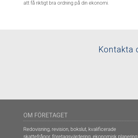
att få riktigt bra ordning på din ekonomi.
Kontakta 
OM FÖRETAGET
Redovisning, revision, bokslut, kvalificerade
skattefrågor, företagsvärdering, ekonomisk planering