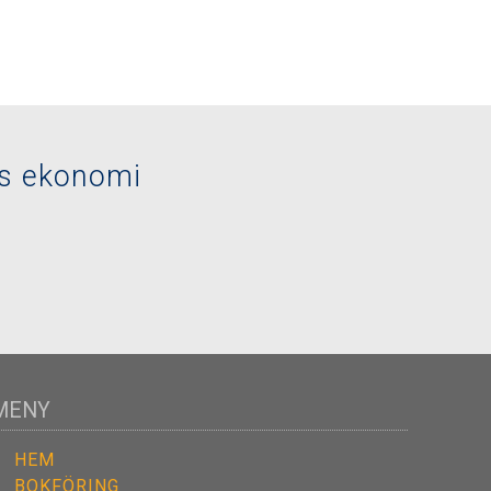
ts ekonomi
MENY
HEM
BOKFÖRING